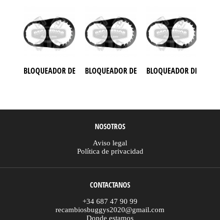
BLOQUEADOR DE EMBRAGUE ATV 1000 OUTLANDER
BLOQUEADOR DE EMBRAGUE BUGGY 1000 
BLOQUEADOR DE EMBRA
BOM
NOSOTROS
Aviso legal
Política de privacidad
CONTACTANOS
+34 687 47 90 99
recambiosbuggys2020@gmail.com
Donde estamos