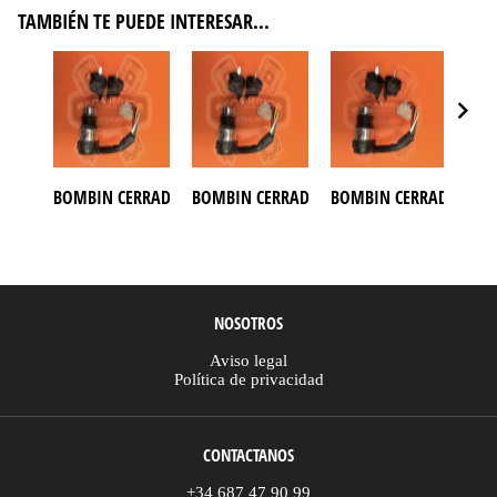
TAMBIÉN TE PUEDE INTERESAR...
BOMBIN CERRADURA Y JUEGO DE LLAVES BUGGY AZEL 250
BOMBIN CERRADURA Y JUEGO DE LLAVES B
BOMBIN CERRADURA Y 
BOM
NOSOTROS
Aviso legal
Política de privacidad
CONTACTANOS
+34 687 47 90 99