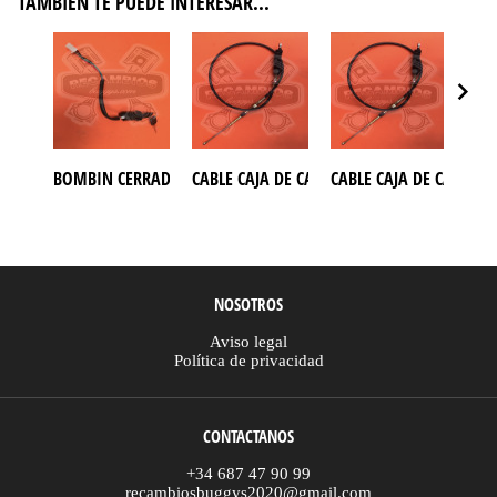
TAMBIÉN TE PUEDE INTERESAR...
BOMBIN CERRADURA CON LLAVES MODELO 4 CABLES PARA ATV
CABLE CAJA DE CAMBIO BUGGY GOKA 650
CABLE CAJA DE CAMBIO
CAB
NOSOTROS
Aviso legal
Política de privacidad
CONTACTANOS
+34 687 47 90 99
recambiosbuggys2020@gmail.com