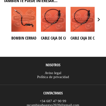
TAMBIÉN TE PUEDE INTERESAR...
BOMBIN CERRADURA CON LLAVES MODELO 4 CABLES PARA ATV
CABLE CAJA DE CAMBIO BUGGY GOKA 650
CABLE CAJA DE CAMBIO
CAB
NOSOTROS
Aviso legal
Política de privacidad
CONTACTANOS
+34 687 47 90 99
recambiosbuggys2020@gmail.com