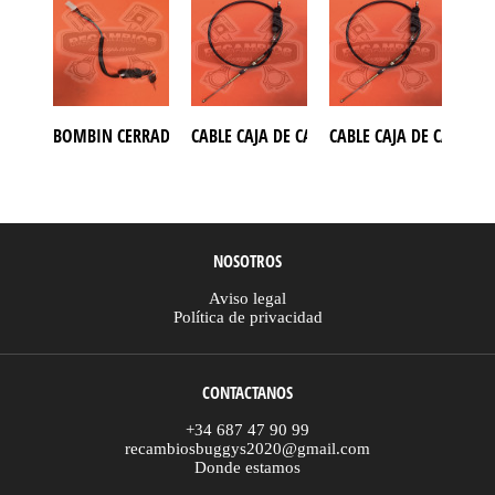
BOMBIN CERRADURA CON LLAVES MODELO 4 CABLES PARA ATV
CABLE CAJA DE CAMBIO BUGGY GOKA 650
CABLE CAJA DE CAMBIO
CAB
NOSOTROS
Aviso legal
Política de privacidad
CONTACTANOS
+34 687 47 90 99
recambiosbuggys2020@gmail.com
Donde estamos