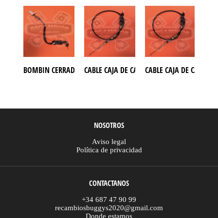
BOMBIN CERRADURA CON LLAVES MODELO 4 CABLES PARA ATV
CABLE CAJA DE CAMBIO BUGGY GOKA 650
CABLE CAJA DE CAMBIO
CAB
NOSOTROS
Aviso legal
Política de privacidad
CONTACTANOS
+34 687 47 90 99
recambiosbuggys2020@gmail.com
Donde estamos