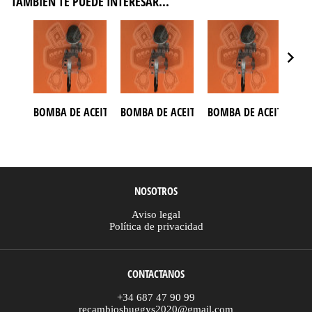
TAMBIÉN TE PUEDE INTERESAR...
BOMBA DE ACEITE ATV CSR 500
BOMBA DE ACEITE ATV GOES 520
BOMBA DE ACEITE ATV 
BOM
NOSOTROS
Aviso legal
Política de privacidad
CONTACTANOS
+34 687 47 90 99
recambiosbuggys2020@gmail.com