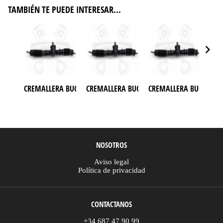
TAMBIÉN TE PUEDE INTERESAR...
CREMALLERA BUGGY AZEL 1100 CC
CREMALLERA BUGGY AZEL 250CC
CREMALLERA BUGGY DA
CRE
NOSOTROS
Aviso legal
Política de privacidad
CONTACTANOS
+34 687 47 90 99