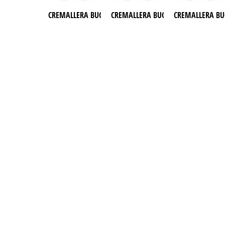
CREMALLERA BUGGY AZEL 1100 CC
CREMALLERA BUGGY AZEL 250CC
CREMALLERA BU
NOSOTROS