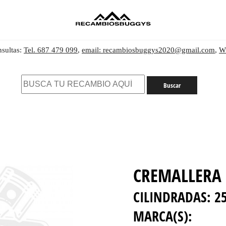
nsultas:
Tel. 687 479 099
,
email: recambiosbuggys2020@gmail.com
,
W
CREMALLERA
CILINDRADAS:
2
MARCA(S):