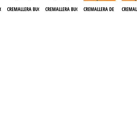
GGY DAZON 1100
CREMALLERA BUGGY MX ONDA 250
CREMALLERA BUGGY XINLING 250
CREMALLERA DE DIRECCION 
CREMAL
CONTACTANOS