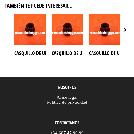
TAMBIÉN TE PUEDE INTERESAR...
CASQUILLO DE UNION CAJA INVERSORA BUGGY AZEL 250
CASQUILLO DE UNION CAJA INVERSORA BU
CASQUILLO DE UNION C
CAS
NOSOTROS
Aviso legal
Política de privacidad
CONTACTANOS
+34 687 47 90 99