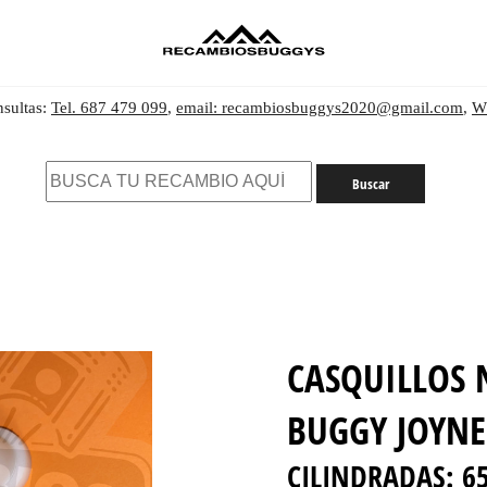
nsultas:
Tel. 687 479 099
,
email: recambiosbuggys2020@gmail.com
,
W
CASQUILLOS 
BUGGY JOYNE
CILINDRADAS:
6