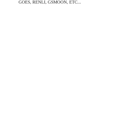
GOES, RENLI, GSMOON, ETC...