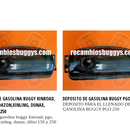
E GASOLINA BUGGY KINROAD,
DEPOSITO DE GASOLINA BUGGY PGO
 DAZON,XINLING, DUNAX,
DEPOSITO PARA EL LLENADO D
GASOLINA BUGGY PGO 250
 250
gasolina buggy kinroad, pgo,
xinling, dunax, dilixi 150 y 250