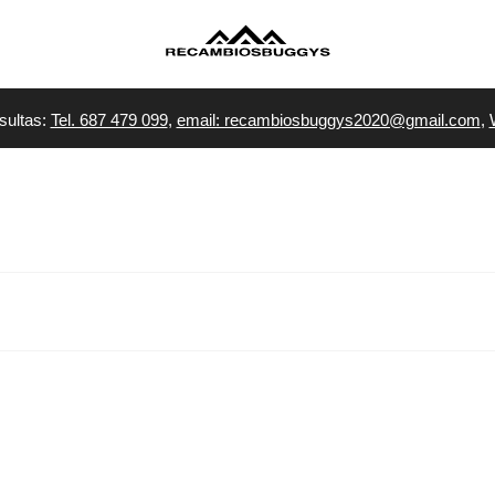
sultas:
Tel. 687 479 099
,
email: recambiosbuggys2020@gmail.com
,