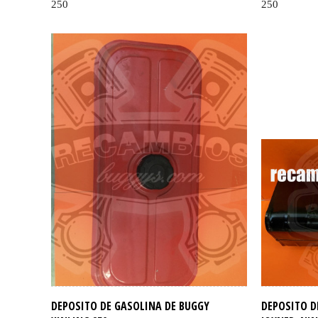
250
250
DEPOSITO DE GASOLINA DE BUGGY
DEPOSITO D