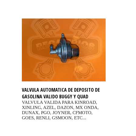
VALVULA AUTOMATICA DE DEPOSITO DE
GASOLINA VALIDO BUGGY Y QUAD
VALVULA VALIDA PARA KINROAD,
XINLING, AZEL, DAZON, MX ONDA,
DUNAX, PGO, JOYNER, CFMOTO,
GOES, RENLI, GSMOON, ETC...