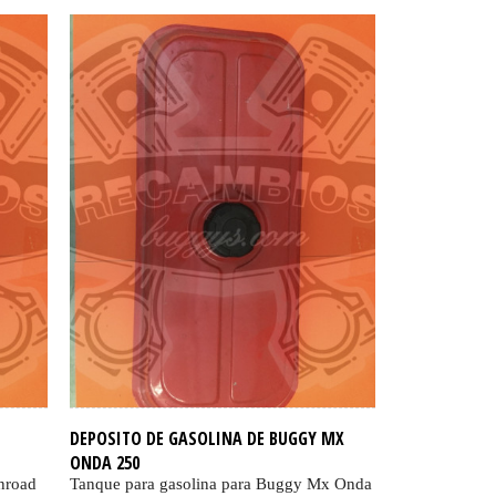
DEPOSITO DE GASOLINA DE BUGGY MX
ONDA 250
nroad
Tanque para gasolina para Buggy Mx Onda