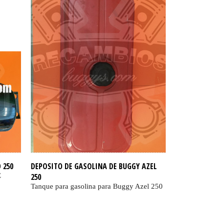
 250
DEPOSITO DE GASOLINA DE BUGGY AZEL
E
250
Tanque para gasolina para Buggy Azel 250