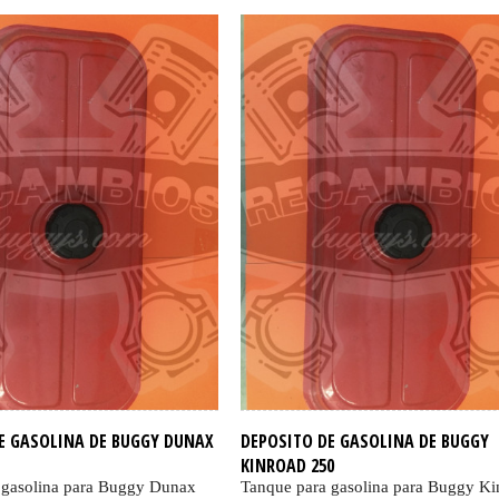
E GASOLINA DE BUGGY DUNAX
DEPOSITO DE GASOLINA DE BUGGY
KINROAD 250
 gasolina para Buggy Dunax
Tanque para gasolina para Buggy Ki