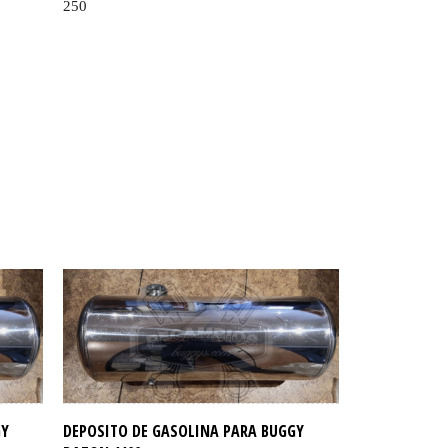
250
GY
DEPOSITO DE GASOLINA PARA BUGGY