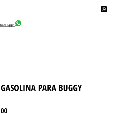
hatsApp:
 GASOLINA PARA BUGGY
00