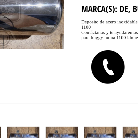
MARCA(S):
DE, 
Deposito de acero inoxidable
1100
Contáctanos y te ayudaremos 
para buggy puma 1100 idoneo