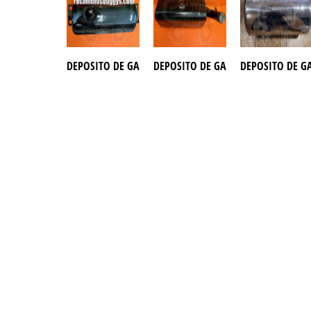
DEPOSITO DE GASOLINA BUGGY KINROAD, PGO, AZEL, DA
DEPOSITO DE GASOLINA KINROAD, J
DEPOSITO DE G