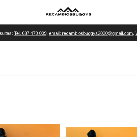
sultas:
Tel. 687 479 099
,
email: recambiosbuggys2020@gmail.com
,