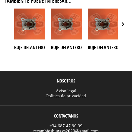
TAMBIÉN TE PUEDE INTERESAR...
BUJE DELANTERO AZEL 150
BUJE DELANTERO BUGGY AZEL 175
BUJE DELANTERO BUGGY
BUJ
NOSOTROS
Aviso legal
Política de privacidad
CONTACTANOS
+34 687 47 90 99
recambiosbuggys2020@gmail.com