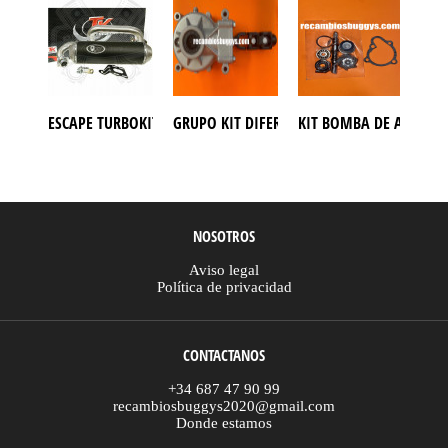
ESCAPE TURBOKIT BUGGY PGO 500
GRUPO KIT DIFERENCIAL TRASERO BUGGY RE
KIT BOMBA DE AGUA B
KIT
NOSOTROS
Aviso legal
Política de privacidad
CONTACTANOS
+34 687 47 90 99
recambiosbuggys2020@gmail.com
Donde estamos