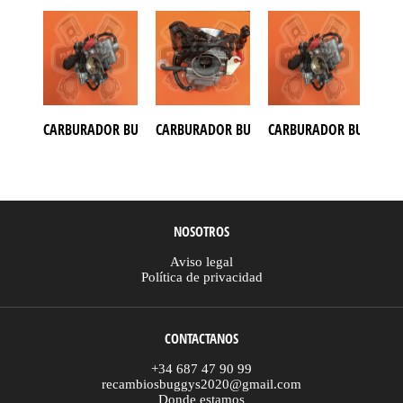
CARBURADOR BUGGY PGO 250
CARBURADOR BUGGY 150, BUGGY 250 KINRO
CARBURADOR BUGGY 25
CAR
NOSOTROS
Aviso legal
Política de privacidad
CONTACTANOS
+34 687 47 90 99
recambiosbuggys2020@gmail.com
Donde estamos