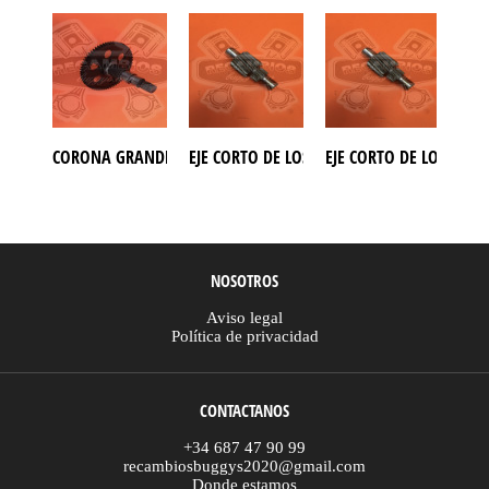
CORONA GRANDE CON EJE CAJA INVERSORA BUGGY PGO 250
EJE CORTO DE LOS DESARROLLOS BUGGY AZE
EJE CORTO DE LOS DES
EJE
NOSOTROS
Aviso legal
Política de privacidad
CONTACTANOS
+34 687 47 90 99
recambiosbuggys2020@gmail.com
Donde estamos