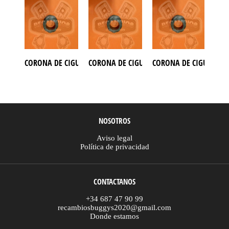
CORONA DE CIGUEÑAL DELCO PARA BUGGY GOKA 650
CORONA DE CIGUEÑAL DELCO PARA BUGGY 
CORONA DE CIGUEÑAL 
COR
NOSOTROS
Aviso legal
Política de privacidad
CONTACTANOS
+34 687 47 90 99
recambiosbuggys2020@gmail.com
Donde estamos