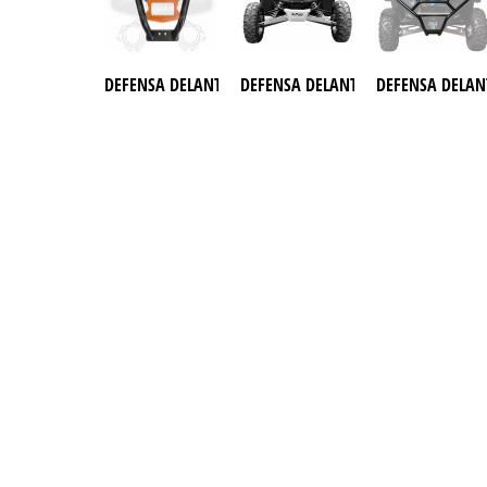
DEFENSA DELANTERA (WINCH) PX19 RZR TURBO 2017
DEFENSA DELANTERA RX1 WILDCAT 
DEFENSA DELAN