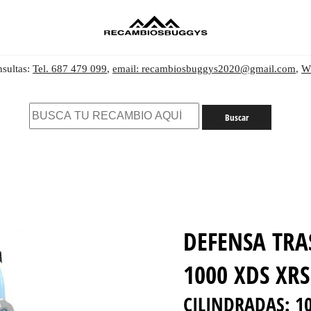
nsultas:
Tel. 687 479 099
,
email: recambiosbuggys2020@gmail.com
,
W
DEFENSA TRA
1000 XDS XR
CILINDRADAS:
10