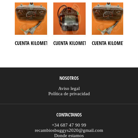
CUENTA KILOMETRO ATV GOES 500
CUENTA KILOMETRO LINHAI 260
CUENTA KILOMETROS AT
CUE
NOSOTROS
Aviso legal
Política de privacidad
CONTACTANOS
+34 687 47 90 99
recambiosbuggys2020@gmail.com
Donde estamos