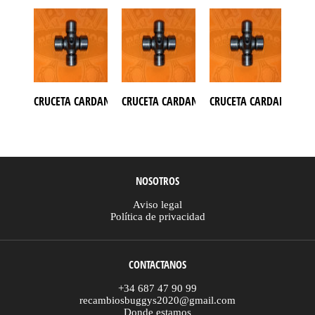
CRUCETA CARDAN ATV CF MOTO 1000
CRUCETA CARDAN ATV CF MOTO 500
CRUCETA CARDAN ATV C
CRU
NOSOTROS
Aviso legal
Política de privacidad
CONTACTANOS
+34 687 47 90 99
recambiosbuggys2020@gmail.com
Donde estamos