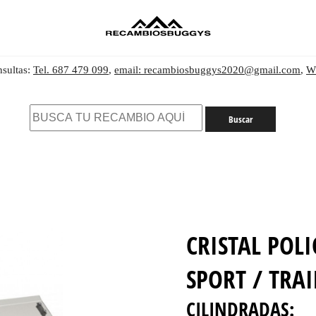
nsultas:
Tel. 687 479 099
,
email: recambiosbuggys2020@gmail.com
,
W
CRISTAL POL
SPORT / TRAI
CILINDRADAS: