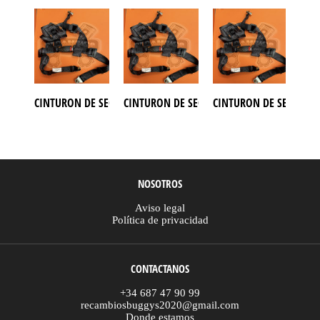
CINTURON DE SEGURIDAD BUGGY AZEL
CINTURON DE SEGURIDAD BUGGY AZEL 1100
CINTURON DE SEGURIDA
CIN
NOSOTROS
Aviso legal
Política de privacidad
CONTACTANOS
+34 687 47 90 99
recambiosbuggys2020@gmail.com
Donde estamos