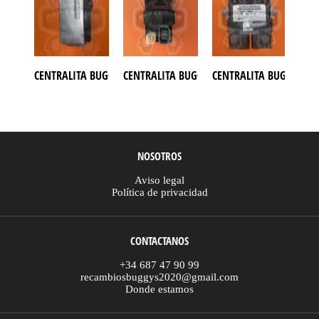
CENTRALITA BUGGY CAMEL 800
CENTRALITA BUGGY CFMOTO 500
CENTRALITA BUGGY CF
CEN
NOSOTROS
Aviso legal
Política de privacidad
CONTACTANOS
+34 687 47 90 99
recambiosbuggys2020@gmail.com
Donde estamos