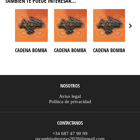
TAMBIÉN TE PUEDE INTERESAR...
CADENA BOMBA DE ACEITE BUGGY AZEL 250
CADENA BOMBA DE ACEITE BUGGY DAZON 2
CADENA BOMBA DE ACE
CAD
NOSOTROS
Aviso legal
Política de privacidad
CONTACTANOS
+34 687 47 90 99
recambiosbuggys2020@gmail.com