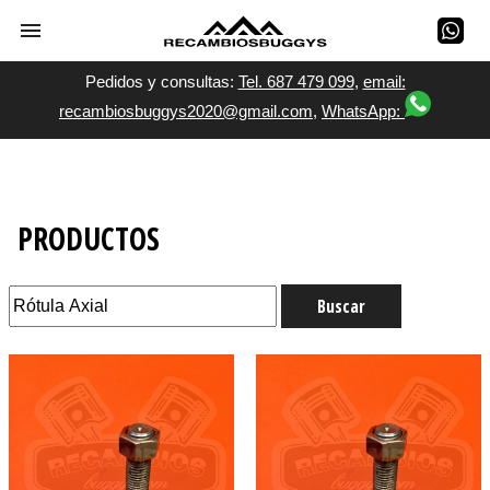
Pedidos y consultas:
Tel. 687 479 099
,
email:
recambiosbuggys2020@gmail.com
,
WhatsApp:
PRODUCTOS